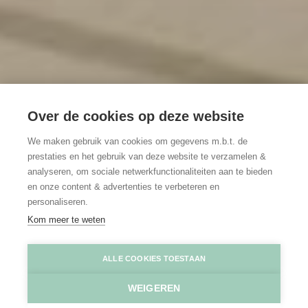
Over de cookies op deze website
We maken gebruik van cookies om gegevens m.b.t. de
prestaties en het gebruik van deze website te verzamelen &
analyseren, om sociale netwerkfunctionaliteiten aan te bieden
en onze content & advertenties te verbeteren en
personaliseren.
Kom meer te weten
Site Schotte
Erwin Tecqemenne Fotografie - fotec.be
ALLE COOKIES TOESTAAN
WEIGEREN
Home
Toppers
Erfgoedpracht in een modern jasje