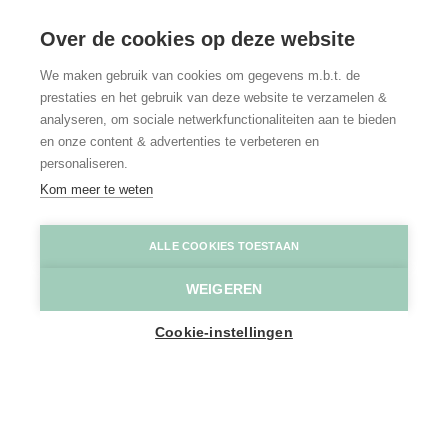
Over de cookies op deze website
We maken gebruik van cookies om gegevens m.b.t. de
prestaties en het gebruik van deze website te verzamelen &
analyseren, om sociale netwerkfunctionaliteiten aan te bieden
en onze content & advertenties te verbeteren en
personaliseren.
Kom meer te weten
Kasteel van Laarne
Bram Elewaut
ALLE COOKIES TOESTAAN
WEIGEREN
Home
Toppers
Fietsen langs kastelen
Cookie-instellingen
In Destelbergen lanceer je jezelf
richting een koninklijk bestaan. Hoe