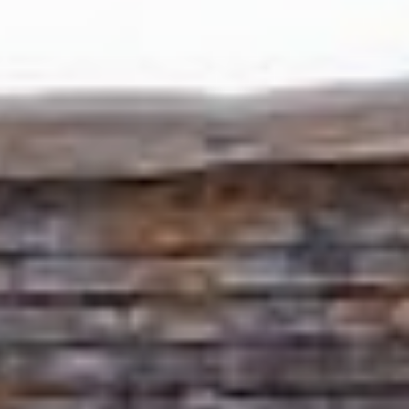
h
o
u
d
g
a
a
n