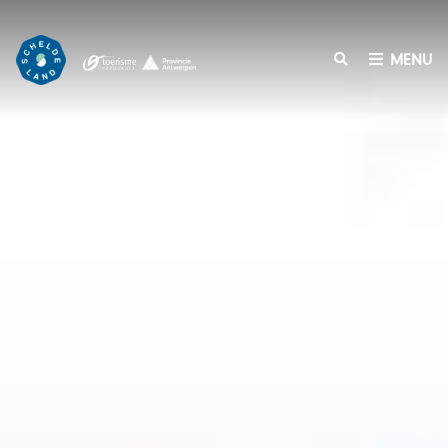
O
v
e
MENU
r
s
l
a
a
n
e
n
n
a
a
r
d
e
i
n