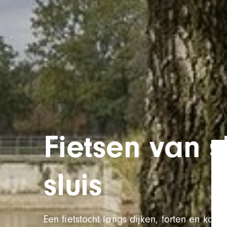
Fietsen van s
sluis
Een fietstocht langs dijken, forten en kana