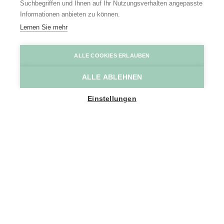
Suchbegriffen und Ihnen auf Ihr Nutzungsverhalten angepasste
Informationen anbieten zu können.
Lernen Sie mehr
Site Schotte
Erwin Tecqemenne Fotografie - fotec.be
ALLE COOKIES ERLAUBEN
ALLE ABLEHNEN
Home
Entdecken
Einstellungen
Historische Schönheit in modernem Gewand
Das Scheldeland ist reich an
historischen Gebäuden, von denen
einige schon seit Jahrhunderten
unsere Landschaft schmücken. Dass
diese Gebäude auch Chancen für