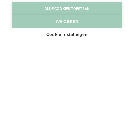
Red Rabbit
Pulsar Fotografie
ALLE COOKIES TOESTAAN
WEIGEREN
Home
Logeren
Vakantiewoning Red Rabbit
Cookie-instellingen
2 Appartementen
1
-
11
Personen
SPOORWEGSTRAAT 1A bus
W1
9240 Zele