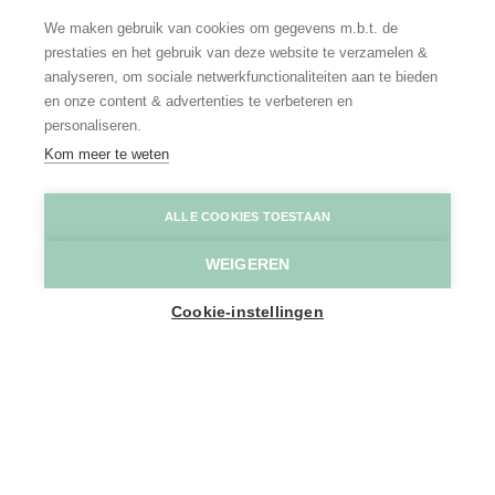
We maken gebruik van cookies om gegevens m.b.t. de
prestaties en het gebruik van deze website te verzamelen &
analyseren, om sociale netwerkfunctionaliteiten aan te bieden
en onze content & advertenties te verbeteren en
personaliseren.
Kom meer te weten
ScraB&Ble
© Tine Van Leemput-Bogaerts
ALLE COOKIES TOESTAAN
WEIGEREN
Home
Toppers
5 x duurzaam logeren in Scheldeland
Cookie-instellingen
Maak kennis met 5 prachtige
logeergelegenheden in Scheldeland,
elk met een tikkeltje meer. En