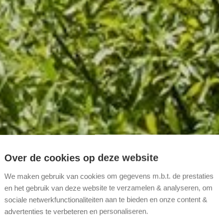
nu
Over de cookies op deze website
We maken gebruik van cookies om gegevens m.b.t. de prestaties
ied rond Destelbergen
en het gebruik van deze website te verzamelen & analyseren, om
sociale netwerkfunctionaliteiten aan te bieden en onze content &
advertenties te verbeteren en personaliseren.