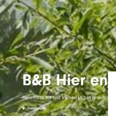
B&B Hier en 
Helemaal tot rust komen in het groengeb
Destelbergen