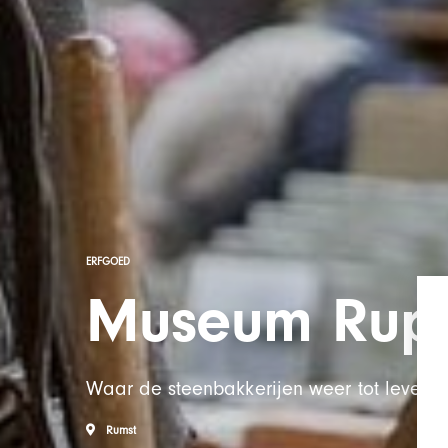
ERFGOED
Museum Rupe
Waar de steenbakkerijen weer tot leven 
Rumst