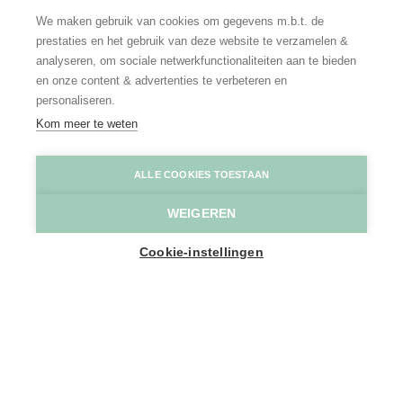
We maken gebruik van cookies om gegevens m.b.t. de
prestaties en het gebruik van deze website te verzamelen &
analyseren, om sociale netwerkfunctionaliteiten aan te bieden
en onze content & advertenties te verbeteren en
personaliseren.
Kom meer te weten
Schelde
Mie De Backer
ALLE COOKIES TOESTAAN
WEIGEREN
Home
Toppers
Boottochten in Scheldeland
Cookie-instellingen
Nergens kom je meer tot rust dan op
het water. Motor aan, trossen los en
varen maar. Romantisch met z’n