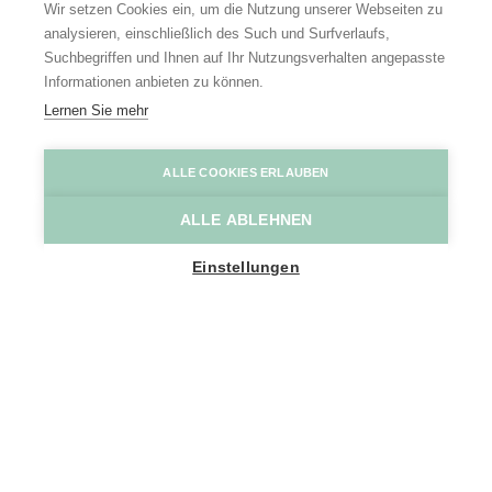
Wir setzen Cookies ein, um die Nutzung unserer Webseiten zu
analysieren, einschließlich des Such und Surfverlaufs,
Suchbegriffen und Ihnen auf Ihr Nutzungsverhalten angepasste
Informationen anbieten zu können.
Lernen Sie mehr
Schelde
Mie De Backer
ALLE COOKIES ERLAUBEN
ALLE ABLEHNEN
Home
Entdecken
Boot fahrten im Scheldeland
Einstellungen
Nirgendwo können Sie besser
entspannen als auf dem Wasser.
Motor an, Leinen los und losfahren.
Romantik zu zweit, ein origineller
Tagesausflug mit der ganzen