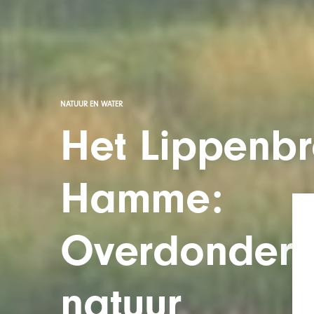
NATUUR EN WATER
Het Lippenbr
Hamme:
Overdonder
natuur