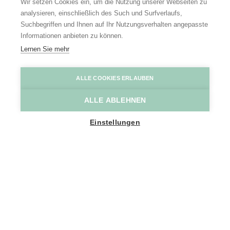
Wir setzen Cookies ein, um die Nutzung unserer Webseiten zu
analysieren, einschließlich des Such und Surfverlaufs,
Suchbegriffen und Ihnen auf Ihr Nutzungsverhalten angepasste
Informationen anbieten zu können.
Lernen Sie mehr
Marnix de Sainte-Aldegonde
Jurjen Drenth
ALLE COOKIES ERLAUBEN
ALLE ABLEHNEN
Home
Entdecken
Die Schlösser der Schelde
Einstellungen
Für prächtige Schlösser müssen Sie
nicht an die Loire fahren, auch im
Scheldetal gibt es prächtige
Schlösser. Die Schlösser an der
Schelde sind Zeugen einer