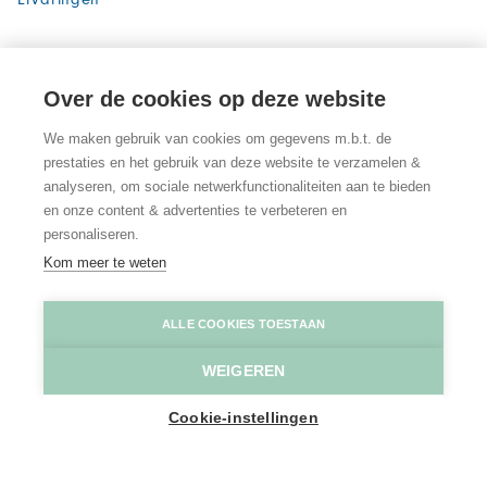
n
e
w
e
w
w
w
w
i
w
i
n
Over de cookies op deze website
i
n
d
n
d
o
We maken gebruik van cookies om gegevens m.b.t. de
prestaties en het gebruik van deze website te verzamelen &
d
o
w
analyseren, om sociale netwerkfunctionaliteiten aan te bieden
o
w
)
en onze content & advertenties te verbeteren en
w
)
personaliseren.
)
Kom meer te weten
Nieuwsbrief
Contacteer ons
Cookie settings
Cookiebeleid
Privacybeleid
Webtoegankelijkheid
ALLE COOKIES TOESTAAN
©2026 Toerisme Scheldeland maakt deel uit van Toerisme Oost-Vlaanderen en
WEIGEREN
Toerisme Provincie Antwerpen. Alle rechten zijn voorbehouden.
Cookie-instellingen
Nederlands
English
Français
Deutsch