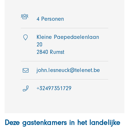
h
o
4
Personen
u
d
g
Kleine Paepedaelenlaan
a
20
a
2840 Rumst
n
john.lesneuck@telenet.be
+32497351729
Deze gastenkamers in het landelijke