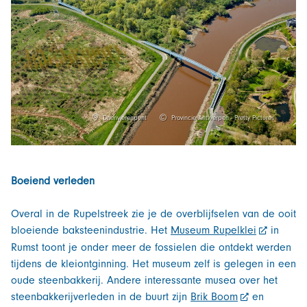
Drierivierenpunt
Provincie Antwerpen - Pretty Pictures
Boeiend verleden
Overal in de Rupelstreek zie je de overblijfselen van de ooit
bloeiende baksteenindustrie. Het
Museum Rupelklei
in
Rumst toont je onder meer de fossielen die ontdekt werden
tijdens de kleiontginning. Het museum zelf is gelegen in een
oude steenbakkerij. Andere interessante musea over het
steenbakkerijverleden in de buurt zijn
Brik Boom
en