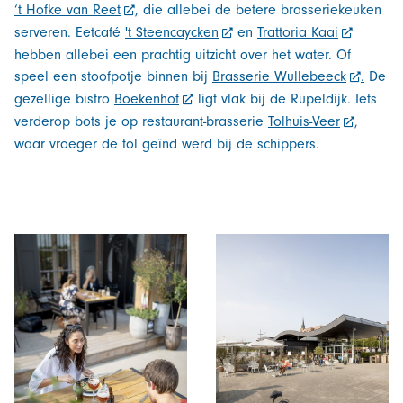
‘t Hofke van Reet
, die allebei de betere brasseriekeuken
serveren. Eetcafé
't Steencaycken
en
Trattoria Kaai
hebben allebei een prachtig uitzicht over het water. Of
speel een stoofpotje binnen bij
Brasserie Wullebeeck
.
De
gezellige bistro
Boekenhof
ligt vlak bij de Rupeldijk. Iets
verderop bots je op restaurant-brasserie
Tolhuis-Veer
,
waar vroeger de tol geïnd werd bij de schippers.